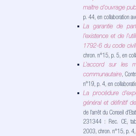
maître d’ouvrage pub
p.
44, en collaboration av
La garantie de par
l’existence et de l’uti
1792-6 du code civil
chron.
n°15, p.
5, en col
L’accord sur les m
, Cont
communautaire
n°19, p.
4, en collaborati
La procédure d’expe
général et définitif
de l’arrêt du Conseil d’Et
231344 :
Rec.
CE
, ta
2003, chron.
n°15, p.
4,