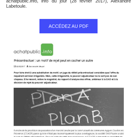
achatpublic.info, info du jour (28 février 2017), Alexandre
Labetoule.
ACCÉDEZ AU PDF