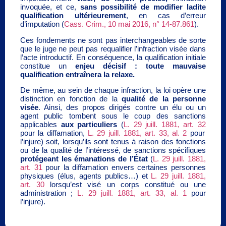
invoquée, et ce,
sans possibilité de modifier ladite
qualification ultérieurement
, en cas d’erreur
d’imputation (
Cass. Crim., 10 mai 2016, n° 14-87.861
).
Ces fondements ne sont pas interchangeables de sorte
que le juge ne peut pas requalifier l’infraction visée dans
l’acte introductif. En conséquence, la qualification initiale
constitue un
enjeu décisif : toute mauvaise
qualification entraînera la relaxe.
De même, au sein de chaque infraction, la loi opère une
distinction en fonction de la
qualité de la personne
visée
. Ainsi, des propos dirigés contre un élu ou un
agent public tombent sous le coup des sanctions
applicables
aux particuliers
(
L. 29 juill. 1881, art. 32
pour la diffamation,
L. 29 juill. 1881, art. 33, al. 2
pour
l’injure) soit, lorsqu’ils sont tenus à raison des fonctions
ou de la qualité de l’intéressé, de sanctions spécifiques
protégeant les émanations de l’État
(
L. 29 juill. 1881,
art. 31
pour la diffamation envers certaines personnes
physiques (élus, agents publics…) et
L. 29 juill. 1881,
art. 30
lorsqu’est visé un corps constitué ou une
administration ;
L. 29 juill. 1881, art. 33, al. 1
pour
l’injure).