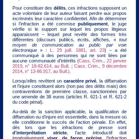
Pour constituer des
délits
, ces infractions supposent un
acte volontaire de leur auteur faisant perdre aux propos
incriminés leur caractère confidentiel. Afin de déterminer
si l’infraction a été commise
publiquement
, le juge
vérifie si le support sur lequel les propos litigieux
apparaissent – lequel peut revêtir des formes très
différentes (discours publics, écrits, affiches, «
tout
moyen de communication au public par voie
électronique
» :
L. 29 juill. 1881, art. 23
) – a été
communiqué à des personnes qui ne sont liées par
aucune communauté d’intérêts (
Cass. Crim., 22 janvier
2019, n° 18-82.614, au Bull.
;
Cass. Crim., 9 décembre
2014, n° 13-86.917, au Bull.).
Lorsqu’elles revêtent un
caractère privé
, la diffamation
et l’injure constituent alors (non pas des délits mais) des
contraventions de première classe, sanctionnées par
une amende de 38 euros (articles R. 621-1 et R. 621-2
du code pénal).
Au-delà de la sanction applicable, la qualification de
diffamation ou d’injure est essentielle, dans la mesure où
elle conditionne le succès de l’action pénale. En effet,
dès lors que les infractions de presse sont
d’interprétation stricte
, l’acte introductif doit
impérativement
viser, de façon précise,
l’infraction