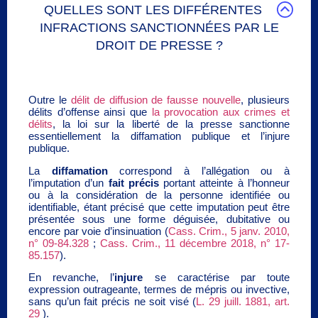
QUELLES SONT LES DIFFÉRENTES
INFRACTIONS SANCTIONNÉES PAR LE
DROIT DE PRESSE ?
Outre le
délit de diffusion de fausse nouvelle
, plusieurs
délits d’offense ainsi que
la provocation aux crimes et
délits
, la loi sur la liberté de la presse sanctionne
essentiellement la diffamation publique et l’injure
publique.
La
diffamation
correspond à l’allégation ou à
l’imputation d’un
fait précis
portant atteinte à l’honneur
ou à la considération de la personne identifiée ou
identifiable, étant précisé que cette imputation peut être
présentée sous une forme déguisée, dubitative ou
encore par voie d’insinuation (
Cass. Crim., 5 janv. 2010,
n° 09-84.328
;
Cass. Crim., 11 décembre 2018, n° 17-
85.157
).
En revanche, l’
injure
se caractérise par toute
expression outrageante, termes de mépris ou invective,
sans qu’un fait précis ne soit visé (
L. 29 juill. 1881, art.
29
).