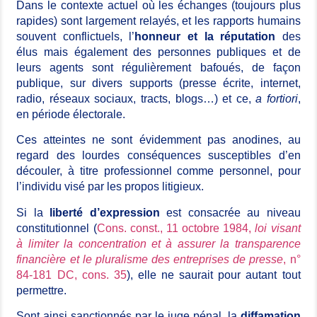
Dans le contexte actuel où les échanges (toujours plus
rapides) sont largement relayés, et les rapports humains
souvent conflictuels, l’
honneur et la réputation
des
élus mais également des personnes publiques et de
leurs agents sont régulièrement bafoués, de façon
publique, sur divers supports (presse écrite, internet,
radio, réseaux sociaux, tracts, blogs…) et ce,
a fortiori
,
en période électorale.
Ces atteintes ne sont évidemment pas anodines, au
regard des lourdes conséquences susceptibles d’en
découler, à titre professionnel comme personnel, pour
l’individu visé par les propos litigieux.
Si la
liberté d’expression
est consacrée au niveau
constitutionnel (
Cons. const., 11 octobre 1984,
loi visant
à limiter la concentration et à assurer la transparence
financière et le pluralisme des entreprises de presse
, n°
84-181 DC, cons. 35
), elle ne saurait pour autant tout
permettre.
Sont ainsi sanctionnés par le juge pénal, la
diffamation